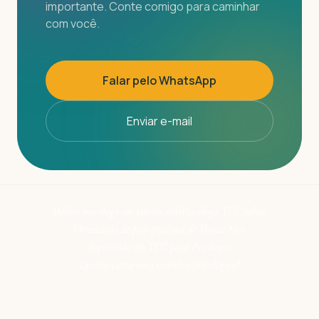
importante. Conte comigo para caminhar
com você.
Falar pelo WhatsApp
Enviar e-mail
Melhor psicóloga em Jaboticabal
Psicóloga TCC online
Orientação de pais próxima de Monte Alto
Supervisão em TCC para Psicólogos
Quanto custa uma consulta psicológica?